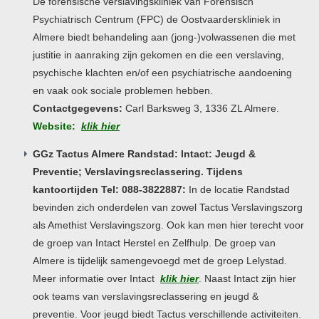
De forensische verslavingskliniek van Forensisch
Psychiatrisch Centrum (FPC) de Oostvaarderskliniek in
Almere biedt behandeling aan (jong-)volwassenen die met
justitie in aanraking zijn gekomen en die een verslaving,
psychische klachten en/of een psychiatrische aandoening
en vaak ook sociale problemen hebben.
Contactgegevens:
Carl Barksweg 3, 1336 ZL Almere.
Website:
klik hier
GGz Tactus Almere Randstad: Intact: Jeugd &
Preventie; Verslavingsreclassering. Tijdens
kantoortijden Tel: 088-3822887:
In de locatie Randstad
bevinden zich onderdelen van zowel Tactus Verslavingszorg
als Amethist Verslavingszorg. Ook kan men hier terecht voor
de groep van Intact Herstel en Zelfhulp. De groep van
Almere is tijdelijk samengevoegd met de groep Lelystad.
Meer informatie over Intact
klik hier
. Naast Intact zijn hier
ook teams van verslavingsreclassering en jeugd &
preventie. Voor jeugd biedt Tactus verschillende activiteiten.