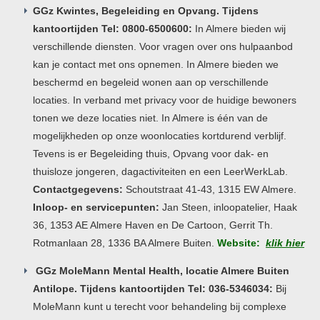
GGz Kwintes, Begeleiding en Opvang. Tijdens
kantoortijden Tel: 0800-6500600:
In Almere bieden wij
verschillende diensten. Voor vragen over ons hulpaanbod
kan je contact met ons opnemen. In Almere bieden we
beschermd en begeleid wonen aan op verschillende
locaties. In verband met privacy voor de huidige bewoners
tonen we deze locaties niet. In Almere is één van de
mogelijkheden op onze woonlocaties kortdurend verblijf.
Tevens is er Begeleiding thuis, Opvang voor dak- en
thuisloze jongeren, dagactiviteiten en een LeerWerkLab.
Contactgegevens:
Schoutstraat 41-43, 1315 EW Almere.
Inloop- en servicepunten:
Jan Steen, inloopatelier, Haak
36, 1353 AE Almere Haven en De Cartoon, Gerrit Th.
Rotmanlaan 28, 1336 BA Almere Buiten.
Website:
klik hier
GGz MoleMann Mental Health, locatie Almere Buiten
Antilope. Tijdens kantoortijden Tel: 036-5346034:
Bij
MoleMann kunt u terecht voor behandeling bij complexe