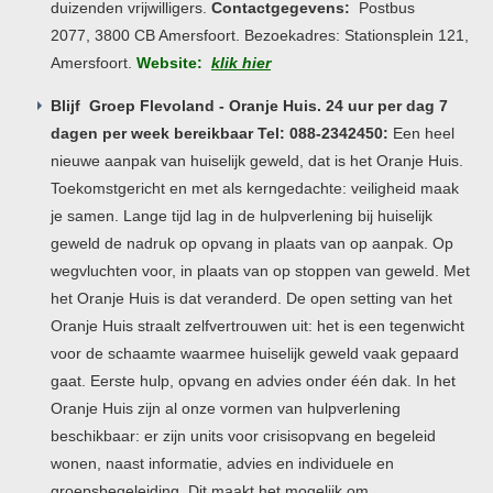
duizenden vrijwilligers.
Contactgegevens:
Postbus
2077, 3800 CB Amersfoort. Bezoekadres: Stationsplein 121,
Amersfoort.
Website:
klik hier
Blijf Groep Flevoland - Oranje Huis. 24 uur per dag 7
dagen per week bereikbaar Tel: 088-2342450:
Een heel
nieuwe aanpak van huiselijk geweld, dat is het Oranje Huis.
Toekomstgericht en met als kerngedachte: veiligheid maak
je samen. Lange tijd lag in de hulpverlening bij huiselijk
geweld de nadruk op opvang in plaats van op aanpak. Op
wegvluchten voor, in plaats van op stoppen van geweld. Met
het Oranje Huis is dat veranderd. De open setting van het
Oranje Huis straalt zelfvertrouwen uit: het is een tegenwicht
voor de schaamte waarmee huiselijk geweld vaak gepaard
gaat. Eerste hulp, opvang en advies onder één dak. In het
Oranje Huis zijn al onze vormen van hulpverlening
beschikbaar: er zijn units voor crisisopvang en begeleid
wonen, naast informatie, advies en individuele en
groepsbegeleiding. Dit maakt het mogelijk om