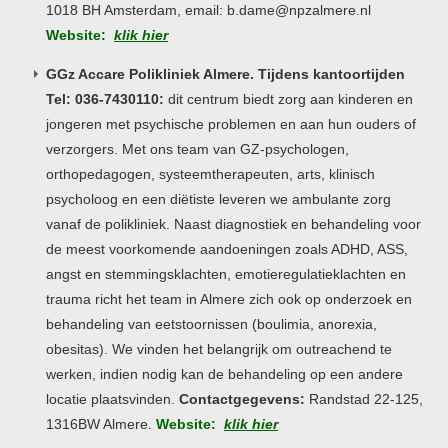
1018 BH Amsterdam, email: b.dame@npzalmere.nl
Website:
klik hier
GGz Accare Polikliniek Almere. Tijdens kantoortijden
Tel: 036-7430110:
dit centrum biedt zorg aan kinderen en
jongeren met psychische problemen en aan hun ouders of
verzorgers. Met ons team van GZ-psychologen,
orthopedagogen, systeemtherapeuten, arts, klinisch
psycholoog en een diëtiste leveren we ambulante zorg
vanaf de polikliniek. Naast diagnostiek en behandeling voor
de meest voorkomende aandoeningen zoals ADHD, ASS,
angst en stemmingsklachten, emotieregulatieklachten en
trauma richt het team in Almere zich ook op onderzoek en
behandeling van eetstoornissen (boulimia, anorexia,
obesitas). We vinden het belangrijk om outreachend te
werken, indien nodig kan de behandeling op een andere
locatie plaatsvinden.
Contactgegevens:
Randstad 22-125,
1316BW Almere.
Website:
klik hier