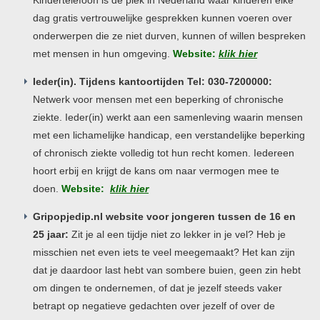
Kindertelefoon is dé plek in Nederland waar kinderen elke
dag gratis vertrouwelijke gesprekken kunnen voeren over
onderwerpen die ze niet durven, kunnen of willen bespreken
met mensen in hun omgeving.
Website:
klik hier
Ieder(in). Tijdens kantoortijden Tel: 030-7200000:
Netwerk voor mensen met een beperking of chronische
ziekte. Ieder(in) werkt aan een samenleving waarin mensen
met een lichamelijke handicap, een verstandelijke beperking
of chronisch ziekte volledig tot hun recht komen. Iedereen
hoort erbij en krijgt de kans om naar vermogen mee te
doen.
Website:
klik hier
Gripopjedip.nl website voor jongeren tussen de 16 en
25 jaar:
Zit je al een tijdje niet zo lekker in je vel? Heb je
misschien net even iets te veel meegemaakt? Het kan zijn
dat je daardoor last hebt van sombere buien, geen zin hebt
om dingen te ondernemen, of dat je jezelf steeds vaker
betrapt op negatieve gedachten over jezelf of over de