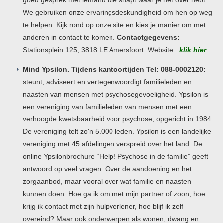
goed gesprek met iemand die snapt waar je het over hebt.
We gebruiken onze ervaringsdeskundigheid om hen op weg
te helpen. Kijk rond op onze site en kies je manier om met
anderen in contact te komen.
Contactgegevens:
Stationsplein 125, 3818 LE Amersfoort. Website:
klik hier
Mind Ypsilon. Tijdens kantoortijden Tel: 088-0002120:
steunt, adviseert en vertegenwoordigt familieleden en
naasten van mensen met psychosegevoeligheid. Ypsilon is
een vereniging van familieleden van mensen met een
verhoogde kwetsbaarheid voor psychose, opgericht in 1984.
De vereniging telt zo'n 5.000 leden. Ypsilon is een landelijke
vereniging met 45 afdelingen verspreid over het land. De
online Ypsilonbrochure “Help! Psychose in de familie” geeft
antwoord op veel vragen. Over de aandoening en het
zorgaanbod, maar vooral over wat familie en naasten
kunnen doen. Hoe ga ik om met mijn partner of zoon, hoe
krijg ik contact met zijn hulpverlener, hoe blijf ik zelf
overeind? Maar ook onderwerpen als wonen, dwang en