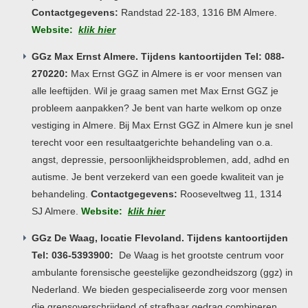
Contactgegevens:
Randstad 22-183, 1316 BM Almere.
Website:
klik hier
GGz Max Ernst Almere. Tijdens kantoortijden Tel: 088-
270220:
Max Ernst GGZ in Almere is er voor mensen van
alle leeftijden. Wil je graag samen met Max Ernst GGZ je
probleem aanpakken? Je bent van harte welkom op onze
vestiging in Almere. Bij Max Ernst GGZ in Almere kun je snel
terecht voor een resultaatgerichte behandeling van o.a.
angst, depressie, persoonlijkheidsproblemen, add, adhd en
autisme. Je bent verzekerd van een goede kwaliteit van je
behandeling.
Contactgegevens:
Rooseveltweg 11, 1314
SJ Almere.
Website:
klik hier
GGz De Waag, locatie Flevoland. Tijdens kantoortijden
Tel: 036-5393900:
De Waag is het grootste centrum voor
ambulante forensische geestelijke gezondheidszorg (ggz) in
Nederland. We bieden gespecialiseerde zorg voor mensen
die grensoverschrijdend of strafbaar gedrag combineren