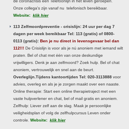
de coronacrisis een Telefoonlijn in het leven geroepen.
Onze collega's zijn vanaf nu telefonisch bereikbaar.
Website:
klik hier
113 Zelfmoordpreventie - crisislijn: 24 uur per dag 7
dagen per week bereikbaar Tel: 113 (gratis) of 0800-
0113 (gratis):
Ben je nu direct in levensgevaar bel dan
112!!!
De Crisislijn is voor als je nú anoniem met iemand wilt
praten. Bel of chat met één van onze deskundige
vrijwilligers. Denk je aan zelfmoord? Zoek hulp. Bel of chat
anoniem, vertrouwelijk en snel aan de beurt.
Overleglijn.Tijdens kantoortijden Tel: 020-3113888
voor
advies, overleg en als je je zorgen maakt over een naaste.
Online therapie: Start een online therapietraject met een
vaste hulpverlener en chat, bel of mail gratis en anoniem.
Zelfhulp: Liever zelf aan de slag. Maak je persoonlijke
veiligheidsplan of volg de zelfhulpcursus Leven onder
controle.
Website:
klik hier