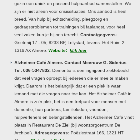
gezin een uniek en passend hulpaanbod samenstellen. We
zijn er niet alleen voor crisissituaties. Ons aanbod is heel
breed. Van hulp bij echtscheiding, pleegzorg en
gedragsproblemen tot trainingen bij faalangst, voor heel
veel zaken kun je bij ons terecht.
Contactgegvens:
Grietenij 17 - 05, 8233 BP, Lelystad, tevens: Het Ruim 2,
1319 AX Almere.
Website:
klik hier
Alzheimer Café Almere. Contact Mevrouw G. Siderius
Tel. 036-5347832
. Dementie is een ingrijpend ziektebeeld
dat veel vragen oproept bij iedereen die er mee te maken
krijgt. Daarom is het belangrijk dat er een plek is waar
iemand met die vragen naar toe kan. Het Alzheimer Café in
Almere is zo'n plek, het is een trefpunt voor mensen met
dementie, hun partners, familieleden, vrienden,
hulpverleners en belangstellenden. Het Alzheimer Café vindt
plaats in Restaurant De Ziel (bij woonzorgcentrum De
Archipel).
Adresgegevens:
Poëziestraat 166, 1321 HT