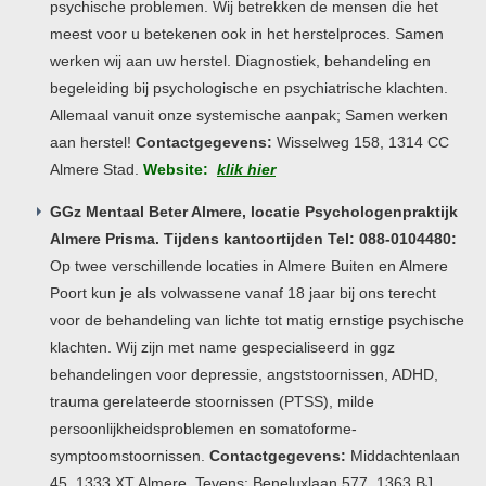
psychische problemen. Wij betrekken de mensen die het
meest voor u betekenen ook in het herstelproces. Samen
werken wij aan uw herstel. Diagnostiek, behandeling en
begeleiding bij psychologische en psychiatrische klachten.
Allemaal vanuit onze systemische aanpak; Samen werken
aan herstel!
Contactgegevens:
Wisselweg 158, 1314 CC
Almere Stad.
Website:
klik hier
GGz Mentaal Beter Almere, locatie Psychologenpraktijk
Almere Prisma. Tijdens kantoortijden Tel: 088-0104480:
Op twee verschillende locaties in Almere Buiten en Almere
Poort kun je als volwassene vanaf 18 jaar bij ons terecht
voor de behandeling van lichte tot matig ernstige psychische
klachten. Wij zijn met name gespecialiseerd in ggz
behandelingen voor depressie, angststoornissen, ADHD,
trauma gerelateerde stoornissen (PTSS), milde
persoonlijkheidsproblemen en somatoforme-
symptoomstoornissen.
Contactgegevens:
Middachtenlaan
45, 1333 XT Almere. Tevens: Beneluxlaan 577, 1363 BJ