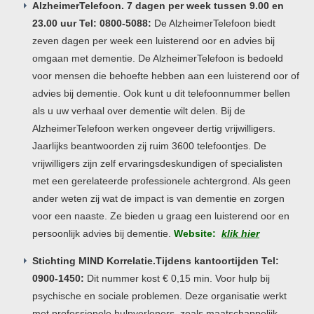
AlzheimerTelefoon. 7 dagen per week tussen 9.00 en
23.00 uur Tel: 0800-5088:
De AlzheimerTelefoon biedt
zeven dagen per week een luisterend oor en advies bij
omgaan met dementie. De AlzheimerTelefoon is bedoeld
voor mensen die behoefte hebben aan een luisterend oor of
advies bij dementie. Ook kunt u dit telefoonnummer bellen
als u uw verhaal over dementie wilt delen. Bij de
AlzheimerTelefoon werken ongeveer dertig vrijwilligers.
Jaarlijks beantwoorden zij ruim 3600 telefoontjes. De
vrijwilligers zijn zelf ervaringsdeskundigen of specialisten
met een gerelateerde professionele achtergrond. Als geen
ander weten zij wat de impact is van dementie en zorgen
voor een naaste. Ze bieden u graag een luisterend oor en
persoonlijk advies bij dementie.
Website:
klik hier
Stichting MIND Korrelatie.Tijdens kantoortijden Tel:
0900-1450:
Dit nummer kost € 0,15 min. Voor hulp bij
psychische en sociale problemen. Deze organisatie werkt
met professionele hulpverleners, zoals maatschappelijk