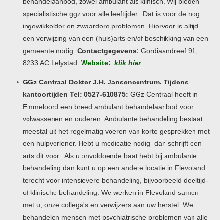
behandelaanbod, zowel ambulant als klinisch. Wij bieden
specialistische ggz voor alle leeftijden. Dat is voor de nog
ingewikkelder en zwaardere problemen. Hiervoor is altijd
een verwijzing van een (huis)arts en/of beschikking van een
gemeente nodig.
Contactgegevens:
Gordiaandreef 91,
8233 AC Lelystad.
Website:
klik hier
GGz Centraal Dokter J.H. Jansencentrum. Tijdens
kantoortijden Tel: 0527-610875:
GGz Centraal heeft in
Emmeloord een breed ambulant behandelaanbod voor
volwassenen en ouderen. Ambulante behandeling bestaat
meestal uit het regelmatig voeren van korte gesprekken met
een hulpverlener. Hebt u medicatie nodig dan schrijft een
arts dit voor. Als u onvoldoende baat hebt bij ambulante
behandeling dan kunt u op een andere locatie in Flevoland
terecht voor intensievere behandeling, bijvoorbeeld deeltijd-
of klinische behandeling. We werken in Flevoland samen
met u, onze collega's en verwijzers aan uw herstel. We
behandelen mensen met psychiatrische problemen van alle