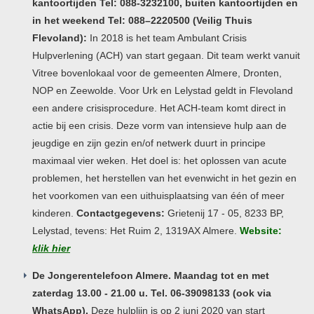
kantoortijden Tel: 088-3232100, buiten kantoortijden en
in het weekend Tel: 088–2220500 (Veilig Thuis
Flevoland):
In 2018 is het team Ambulant Crisis
Hulpverlening (ACH) van start gegaan. Dit team werkt vanuit
Vitree bovenlokaal voor de gemeenten Almere, Dronten,
NOP en Zeewolde. Voor Urk en Lelystad geldt in Flevoland
een andere crisisprocedure. Het ACH-team komt direct in
actie bij een crisis. Deze vorm van intensieve hulp aan de
jeugdige en zijn gezin en/of netwerk duurt in principe
maximaal vier weken. Het doel is: het oplossen van acute
problemen, het herstellen van het evenwicht in het gezin en
het voorkomen van een uithuisplaatsing van één of meer
kinderen.
Contactgegevens:
Grietenij 17 - 05, 8233 BP,
Lelystad, tevens: Het Ruim 2, 1319AX Almere.
Website:
klik hier
De Jongerentelefoon Almere. Maandag tot en met
zaterdag 13.00 - 21.00 u. Tel. 06-39098133 (ook via
WhatsApp).
Deze hulplijn is op 2 juni 2020 van start