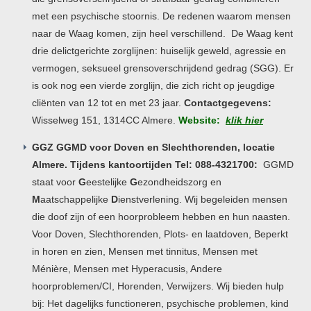
met een psychische stoornis. De redenen waarom mensen
naar de Waag komen, zijn heel verschillend. De Waag kent
drie delictgerichte zorglijnen: huiselijk geweld, agressie en
vermogen, seksueel grensoverschrijdend gedrag (SGG). Er
is ook nog een vierde zorglijn, die zich richt op jeugdige
cliënten van 12 tot en met 23 jaar.
Contactgegevens:
Wisselweg 151, 1314CC Almere.
Website:
klik hier
GGZ GGMD voor Doven en Slechthorenden, locatie
Almere. Tijdens kantoortijden Tel: 088-4321700:
GGMD
staat voor
G
eestelijke
G
ezondheidszorg en
M
aatschappelijke
D
ienstverlening. Wij begeleiden mensen
die doof zijn of een hoorprobleem hebben en hun naasten.
Voor Doven, Slechthorenden, Plots- en laatdoven, Beperkt
in horen en zien, Mensen met tinnitus, Mensen met
Ménière, Mensen met Hyperacusis, Andere
hoorproblemen/CI, Horenden, Verwijzers. Wij bieden hulp
bij: Het dagelijks functioneren, psychische problemen, kind