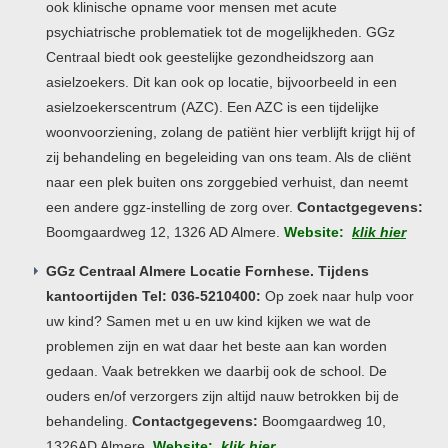
ook klinische opname voor mensen met acute
psychiatrische problematiek tot de mogelijkheden. GGz
Centraal biedt ook geestelijke gezondheidszorg aan
asielzoekers. Dit kan ook op locatie, bijvoorbeeld in een
asielzoekerscentrum (AZC). Een AZC is een tijdelijke
woonvoorziening, zolang de patiënt hier verblijft krijgt hij of
zij behandeling en begeleiding van ons team. Als de cliënt
naar een plek buiten ons zorggebied verhuist, dan neemt
een andere ggz-instelling de zorg over.
Contactgegevens:
Boomgaardweg 12, 1326 AD Almere.
Website:
klik hier
GGz Centraal Almere Locatie Fornhese. Tijdens
kantoortijden Tel: 036-5210400:
Op zoek naar hulp voor
uw kind? Samen met u en uw kind kijken we wat de
problemen zijn en wat daar het beste aan kan worden
gedaan. Vaak betrekken we daarbij ook de school. De
ouders en/of verzorgers zijn altijd nauw betrokken bij de
behandeling.
Contactgegevens:
Boomgaardweg 10,
1326AD Almere.
Website:
klik hier