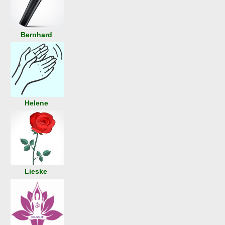
Bern
hard
Helene
Lieske